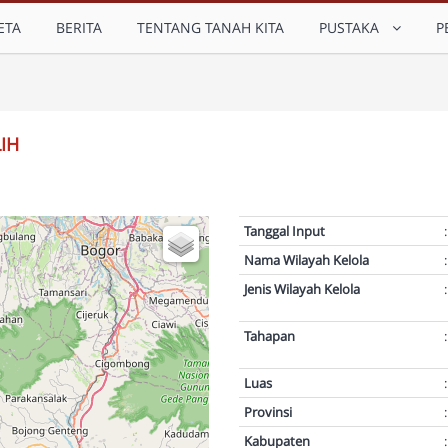
ETA
BERITA
TENTANG TANAH KITA
PUSTAKA
P
IH
Tanggal Input
:
Nama Wilayah Kelola
:
Jenis Wilayah Kelola
:
Tahapan
:
Luas
:
Provinsi
:
Kabupaten
: