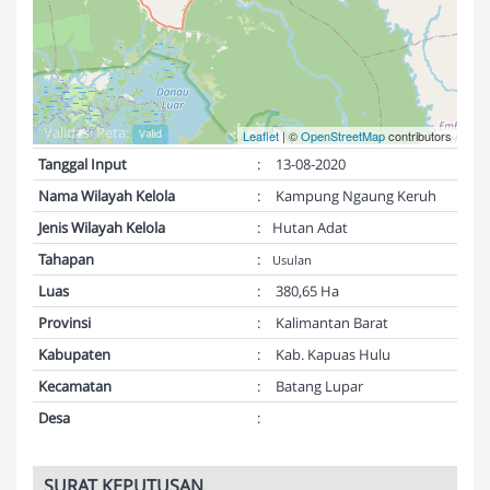
Validasi Peta:
Valid
Leaflet
| ©
OpenStreetMap
contributors
Tanggal Input
:
13-08-2020
Nama Wilayah Kelola
:
Kampung Ngaung Keruh
Jenis Wilayah Kelola
:
Hutan Adat
Tahapan
:
Usulan
Luas
:
380,65 Ha
Provinsi
:
Kalimantan Barat
Kabupaten
:
Kab. Kapuas Hulu
Kecamatan
:
Batang Lupar
Desa
:
SURAT KEPUTUSAN