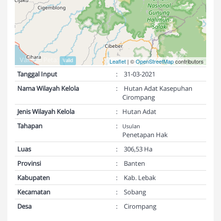
Validasi Peta:
Valid
Leaflet
| ©
OpenStreetMap
contributors
Tanggal Input
:
31-03-2021
Nama Wilayah Kelola
:
Hutan Adat Kasepuhan
Cirompang
Jenis Wilayah Kelola
:
Hutan Adat
Tahapan
:
Usulan
Penetapan Hak
Luas
:
306,53 Ha
Provinsi
:
Banten
Kabupaten
:
Kab. Lebak
Kecamatan
:
Sobang
Desa
:
Cirompang