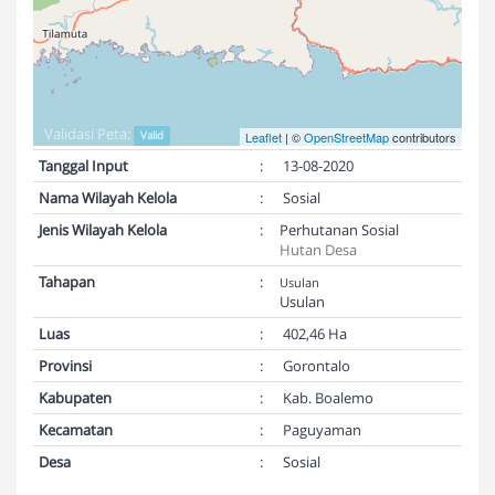
Validasi Peta:
Valid
Leaflet
| ©
OpenStreetMap
contributors
Tanggal Input
:
13-08-2020
Nama Wilayah Kelola
:
Sosial
Jenis Wilayah Kelola
:
Perhutanan Sosial
Hutan Desa
Tahapan
:
Usulan
Usulan
Luas
:
402,46 Ha
Provinsi
:
Gorontalo
Kabupaten
:
Kab. Boalemo
Kecamatan
:
Paguyaman
Desa
:
Sosial