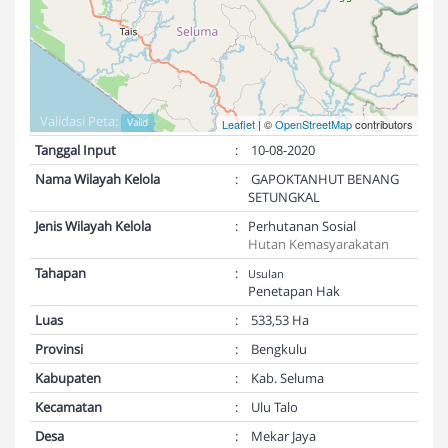
Validasi Peta:
Valid
Leaflet
| ©
OpenStreetMap
contributors
Tanggal Input
:
10-08-2020
Nama Wilayah Kelola
:
GAPOKTANHUT BENANG
SETUNGKAL
Jenis Wilayah Kelola
:
Perhutanan Sosial
Hutan Kemasyarakatan
Tahapan
:
Usulan
Penetapan Hak
Luas
:
533,53 Ha
Provinsi
:
Bengkulu
Kabupaten
:
Kab. Seluma
Kecamatan
:
Ulu Talo
Desa
:
Mekar Jaya