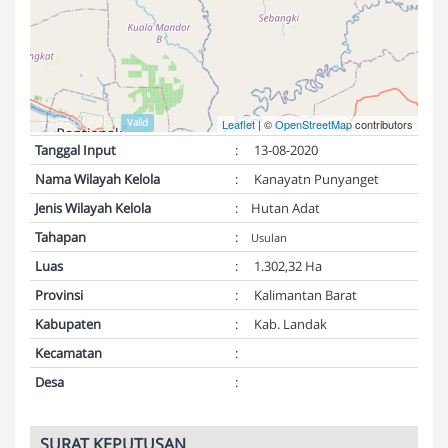
Validasi Peta:
Valid
Leaflet
| ©
OpenStreetMap
contributors
Tanggal Input
:
13-08-2020
Nama Wilayah Kelola
:
Kanayatn Punyanget
Jenis Wilayah Kelola
:
Hutan Adat
Tahapan
:
Usulan
Luas
:
1.302,32 Ha
Provinsi
:
Kalimantan Barat
Kabupaten
:
Kab. Landak
Kecamatan
:
Desa
:
SURAT KEPUTUSAN