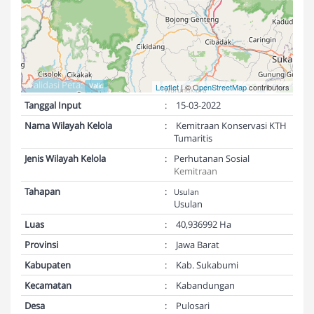
Validasi Peta:
Valid
Leaflet
| ©
OpenStreetMap
contributors
Tanggal Input
:
15-03-2022
Nama Wilayah Kelola
:
Kemitraan Konservasi KTH
Tumaritis
Jenis Wilayah Kelola
:
Perhutanan Sosial
Kemitraan
Tahapan
:
Usulan
Usulan
Luas
:
40,936992 Ha
Provinsi
:
Jawa Barat
Kabupaten
:
Kab. Sukabumi
Kecamatan
:
Kabandungan
Desa
:
Pulosari