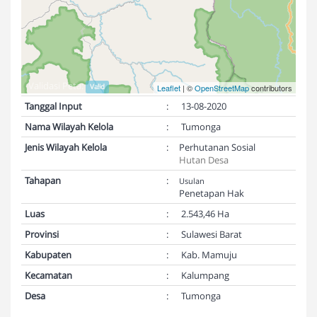
Validasi Peta:
Valid
Leaflet
| ©
OpenStreetMap
contributors
Tanggal Input
:
13-08-2020
Nama Wilayah Kelola
:
Tumonga
Jenis Wilayah Kelola
:
Perhutanan Sosial
Hutan Desa
Tahapan
:
Usulan
Penetapan Hak
Luas
:
2.543,46 Ha
Provinsi
:
Sulawesi Barat
Kabupaten
:
Kab. Mamuju
Kecamatan
:
Kalumpang
Desa
:
Tumonga