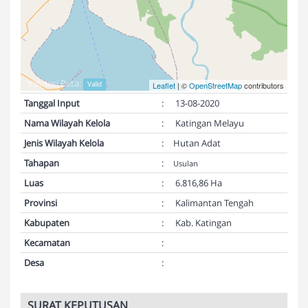
Validasi Peta:
Valid
Leaflet
| ©
OpenStreetMap
contributors
Tanggal Input
:
13-08-2020
Nama Wilayah Kelola
:
Katingan Melayu
Jenis Wilayah Kelola
:
Hutan Adat
Tahapan
:
Usulan
Luas
:
6.816,86 Ha
Provinsi
:
Kalimantan Tengah
Kabupaten
:
Kab. Katingan
Kecamatan
:
Desa
:
SURAT KEPUTUSAN