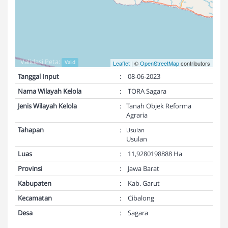
Validasi Peta:
Valid
Leaflet
| ©
OpenStreetMap
contributors
Tanggal Input
:
08-06-2023
Nama Wilayah Kelola
:
TORA Sagara
Jenis Wilayah Kelola
:
Tanah Objek Reforma
Agraria
Tahapan
:
Usulan
Usulan
Luas
:
11,9280198888 Ha
Provinsi
:
Jawa Barat
Kabupaten
:
Kab. Garut
Kecamatan
:
Cibalong
Desa
:
Sagara