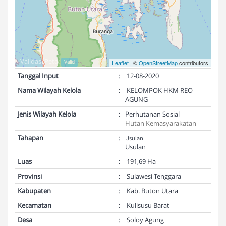
Validasi Peta:
Valid
Leaflet
| ©
OpenStreetMap
contributors
Tanggal Input
:
12-08-2020
Nama Wilayah Kelola
:
KELOMPOK HKM REO
AGUNG
Jenis Wilayah Kelola
:
Perhutanan Sosial
Hutan Kemasyarakatan
Tahapan
:
Usulan
Usulan
Luas
:
191,69 Ha
Provinsi
:
Sulawesi Tenggara
Kabupaten
:
Kab. Buton Utara
Kecamatan
:
Kulisusu Barat
Desa
:
Soloy Agung