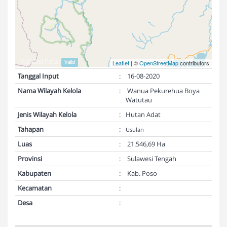
Validasi Peta:
Valid
Leaflet
| ©
OpenStreetMap
contributors
Tanggal Input
:
16-08-2020
Nama Wilayah Kelola
:
Wanua Pekurehua Boya
Watutau
Jenis Wilayah Kelola
:
Hutan Adat
Tahapan
:
Usulan
Luas
:
21.546,69 Ha
Provinsi
:
Sulawesi Tengah
Kabupaten
:
Kab. Poso
Kecamatan
:
Desa
: