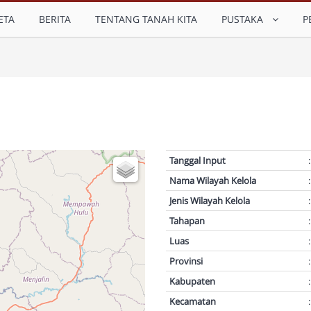
ETA
BERITA
TENTANG TANAH KITA
PUSTAKA
P
Tanggal Input
:
Nama Wilayah Kelola
:
Jenis Wilayah Kelola
:
Tahapan
:
Luas
:
Provinsi
:
Kabupaten
:
Kecamatan
: