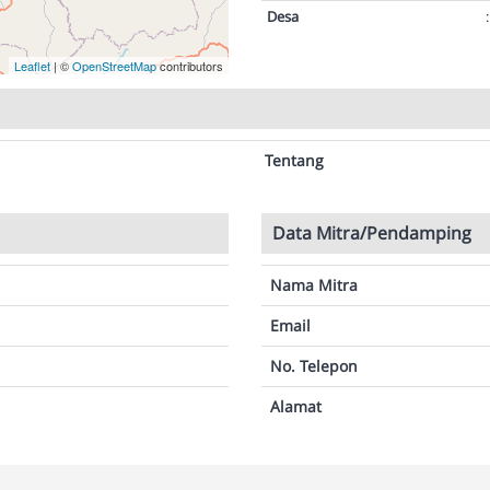
Desa
:
Leaflet
| ©
OpenStreetMap
contributors
Tentang
Data Mitra/Pendamping
Nama Mitra
Email
No. Telepon
Alamat