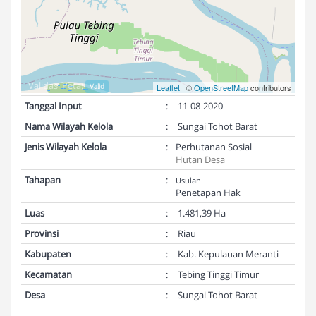
Validasi Peta:
Valid
Leaflet
| ©
OpenStreetMap
contributors
Tanggal Input
:
11-08-2020
Nama Wilayah Kelola
:
Sungai Tohot Barat
Jenis Wilayah Kelola
:
Perhutanan Sosial
Hutan Desa
Tahapan
:
Usulan
Penetapan Hak
Luas
:
1.481,39 Ha
Provinsi
:
Riau
Kabupaten
:
Kab. Kepulauan Meranti
Kecamatan
:
Tebing Tinggi Timur
Desa
:
Sungai Tohot Barat