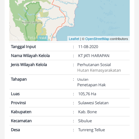
Validasi Peta:
Valid
Leaflet
| ©
OpenStreetMap
contributors
Tanggal Input
:
11-08-2020
Nama Wilayah Kelola
:
KT JATI HARAPAN
Jenis Wilayah Kelola
:
Perhutanan Sosial
Hutan Kemasyarakatan
Tahapan
:
Usulan
Penetapan Hak
Luas
:
105,76 Ha
Provinsi
:
Sulawesi Selatan
Kabupaten
:
Kab. Bone
Kecamatan
:
Sibulue
Desa
:
Tunreng Tellue