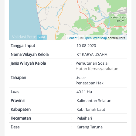
Validasi Peta:
Valid
Leaflet
| ©
OpenStreetMap
contributors
Tanggal Input
:
10-08-2020
Nama Wilayah Kelola
:
KT KARYA USAHA
Jenis Wilayah Kelola
:
Perhutanan Sosial
Hutan Kemasyarakatan
Tahapan
:
Usulan
Penetapan Hak
Luas
:
40,11 Ha
Provinsi
:
Kalimantan Selatan
Kabupaten
:
Kab. Tanah Laut
Kecamatan
:
Pelaihari
Desa
:
Karang Taruna