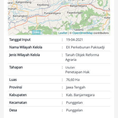
Validasi Peta:
Valid
Leaflet
| ©
OpenStreetMap
contributors
Tanggal Input
:
19-04-2021
Nama Wilayah Kelola
:
EX Perkebunan Pakisadji
Jenis Wilayah Kelola
:
Tanah Objek Reforma
Agraria
Tahapan
:
Usulan
Penetapan Hak
Luas
:
76,60 Ha
Provinsi
:
Jawa Tengah
Kabupaten
:
Kab. Banjarnegara
Kecamatan
:
Punggelan
Desa
:
Punggelan