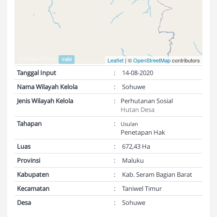
Validasi Peta:
Valid
Leaflet
| ©
OpenStreetMap
contributors
Tanggal Input
:
14-08-2020
Nama Wilayah Kelola
:
Sohuwe
Jenis Wilayah Kelola
:
Perhutanan Sosial
Hutan Desa
Tahapan
:
Usulan
Penetapan Hak
Luas
:
672,43 Ha
Provinsi
:
Maluku
Kabupaten
:
Kab. Seram Bagian Barat
Kecamatan
:
Taniwel Timur
Desa
:
Sohuwe