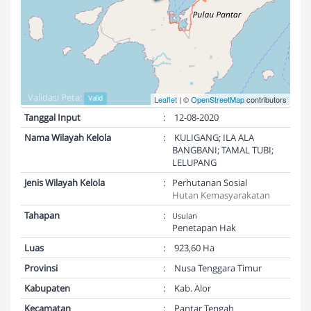
Validasi Peta:
Valid
Leaflet
| ©
OpenStreetMap
contributors
Tanggal Input
:
12-08-2020
Nama Wilayah Kelola
:
KULIGANG; ILA ALA
BANGBANI; TAMAL TUBI;
LELUPANG
Jenis Wilayah Kelola
:
Perhutanan Sosial
Hutan Kemasyarakatan
Tahapan
:
Usulan
Penetapan Hak
Luas
:
923,60 Ha
Provinsi
:
Nusa Tenggara Timur
Kabupaten
:
Kab. Alor
Kecamatan
:
Pantar Tengah