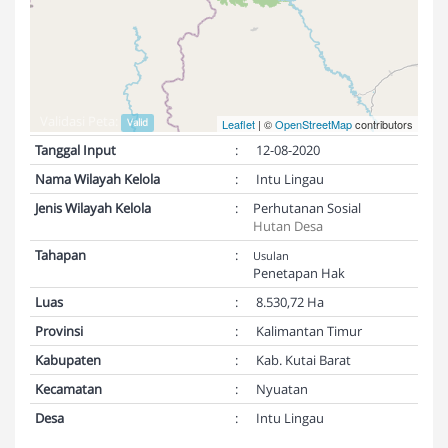
Validasi Peta:
Valid
Leaflet
| ©
OpenStreetMap
contributors
Tanggal Input
:
12-08-2020
Nama Wilayah Kelola
:
Intu Lingau
Jenis Wilayah Kelola
:
Perhutanan Sosial
Hutan Desa
Tahapan
:
Usulan
Penetapan Hak
Luas
:
8.530,72 Ha
Provinsi
:
Kalimantan Timur
Kabupaten
:
Kab. Kutai Barat
Kecamatan
:
Nyuatan
Desa
:
Intu Lingau