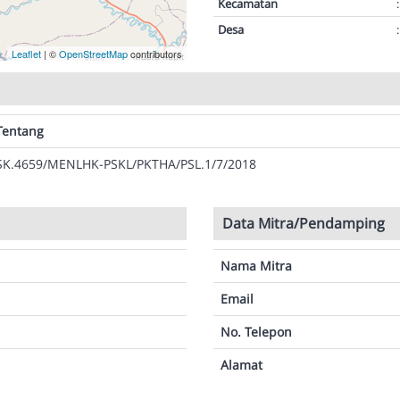
Kecamatan
:
Desa
:
Leaflet
| ©
OpenStreetMap
contributors
Tentang
SK.4659/MENLHK-PSKL/PKTHA/PSL.1/7/2018
Data Mitra/Pendamping
Nama Mitra
Email
No. Telepon
Alamat