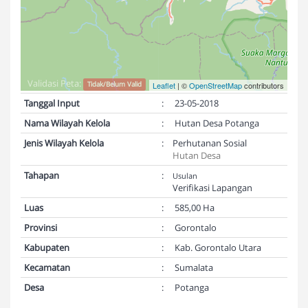
Validasi Peta:
Tidak/Belum Valid
Leaflet
| ©
OpenStreetMap
contributors
Tanggal Input
:
23-05-2018
Nama Wilayah Kelola
:
Hutan Desa Potanga
Jenis Wilayah Kelola
:
Perhutanan Sosial
Hutan Desa
Tahapan
:
Usulan
Verifikasi Lapangan
Luas
:
585,00 Ha
Provinsi
:
Gorontalo
Kabupaten
:
Kab. Gorontalo Utara
Kecamatan
:
Sumalata
Desa
:
Potanga