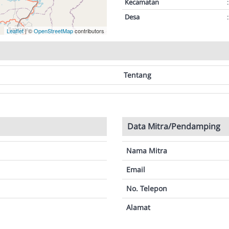
Kecamatan
:
Desa
:
Leaflet
| ©
OpenStreetMap
contributors
Tentang
Data Mitra/Pendamping
Nama Mitra
Email
No. Telepon
Alamat