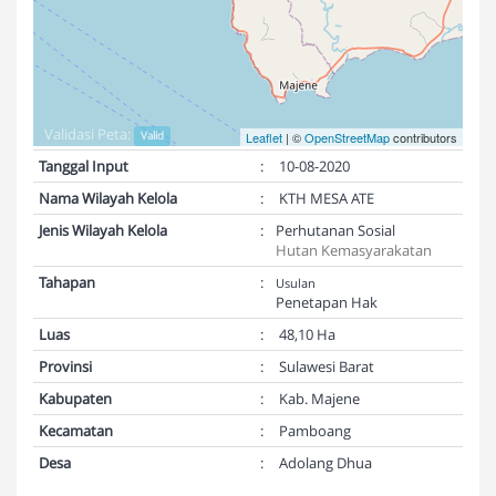
Validasi Peta:
Valid
Leaflet
| ©
OpenStreetMap
contributors
Tanggal Input
:
10-08-2020
Nama Wilayah Kelola
:
KTH MESA ATE
Jenis Wilayah Kelola
:
Perhutanan Sosial
Hutan Kemasyarakatan
Tahapan
:
Usulan
Penetapan Hak
Luas
:
48,10 Ha
Provinsi
:
Sulawesi Barat
Kabupaten
:
Kab. Majene
Kecamatan
:
Pamboang
Desa
:
Adolang Dhua