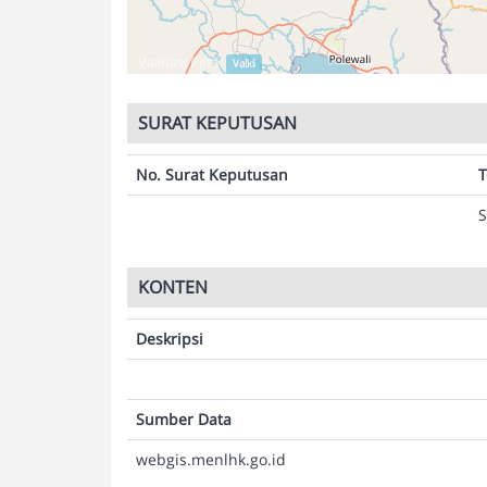
Validasi Peta:
Valid
SURAT KEPUTUSAN
No. Surat Keputusan
T
S
KONTEN
Deskripsi
Sumber Data
webgis.menlhk.go.id