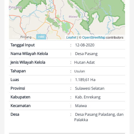
Validasi Peta:
Valid
Leaflet
| ©
OpenStreetMap
contributors
Tanggal Input
:
12-08-2020
Nama Wilayah Kelola
:
Desa Pasang
Jenis Wilayah Kelola
:
Hutan Adat
Tahapan
:
Usulan
Luas
:
1.189,61 Ha
Provinsi
:
Sulawesi Selatan
Kabupaten
:
Kab. Enrekang
Kecamatan
:
Maiwa
Desa
:
Desa Pasang Paladang, dan
Palakka