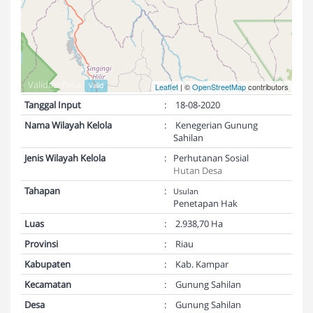
Validasi Peta:
Valid
Leaflet
| ©
OpenStreetMap
contributors
Tanggal Input
:
18-08-2020
Nama Wilayah Kelola
:
Kenegerian Gunung
Sahilan
Jenis Wilayah Kelola
:
Perhutanan Sosial
Hutan Desa
Tahapan
:
Usulan
Penetapan Hak
Luas
:
2.938,70 Ha
Provinsi
:
Riau
Kabupaten
:
Kab. Kampar
Kecamatan
:
Gunung Sahilan
Desa
:
Gunung Sahilan