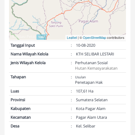
Validasi Peta:
Valid
Leaflet
| ©
OpenStreetMap
contributors
Tanggal Input
:
10-08-2020
Nama Wilayah Kelola
:
KTH SELIBAR LESTARI
Jenis Wilayah Kelola
:
Perhutanan Sosial
Hutan Kemasyarakatan
Tahapan
:
Usulan
Penetapan Hak
Luas
:
107,61 Ha
Provinsi
:
Sumatera Selatan
Kabupaten
:
Kota Pagar Alam
Kecamatan
:
Pagar Alam Utara
Desa
:
Kel. Selibar