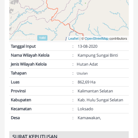
Validasi Peta:
Valid
Leaflet
| ©
OpenStreetMap
contributors
Tanggal Input
:
13-08-2020
Nama Wilayah Kelola
:
Kampung Sungai Binti
Jenis Wilayah Kelola
:
Hutan Adat
Tahapan
:
Usulan
Luas
:
862,69 Ha
Provinsi
:
Kalimantan Selatan
Kabupaten
:
Kab. Hulu Sungai Selatan
Kecamatan
:
Loksado
Desa
:
Kamawakan,
SURAT KEPUTUSAN