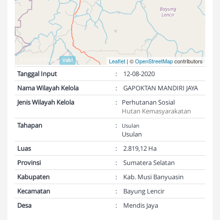
Validasi Peta:
Valid
Leaflet
| ©
OpenStreetMap
contributors
Tanggal Input
:
12-08-2020
Nama Wilayah Kelola
:
GAPOKTAN MANDIRI JAYA
Jenis Wilayah Kelola
:
Perhutanan Sosial
Hutan Kemasyarakatan
Tahapan
:
Usulan
Usulan
Luas
:
2.819,12 Ha
Provinsi
:
Sumatera Selatan
Kabupaten
:
Kab. Musi Banyuasin
Kecamatan
:
Bayung Lencir
Desa
:
Mendis Jaya