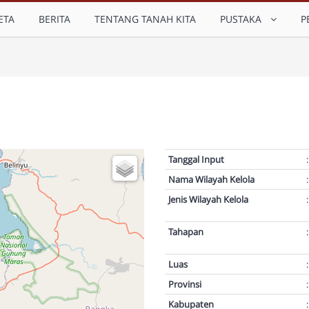
ETA
BERITA
TENTANG TANAH KITA
PUSTAKA
P
Tanggal Input
:
Nama Wilayah Kelola
:
Jenis Wilayah Kelola
:
Tahapan
:
Luas
:
Provinsi
:
Kabupaten
: