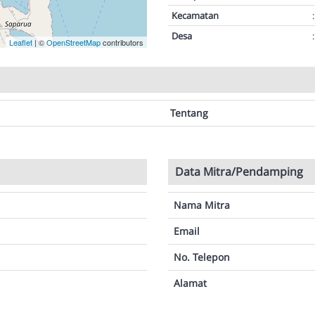
Kecamatan
:
Desa
:
Leaflet
| ©
OpenStreetMap
contributors
Tentang
Data Mitra/Pendamping
Nama Mitra
Email
No. Telepon
Alamat