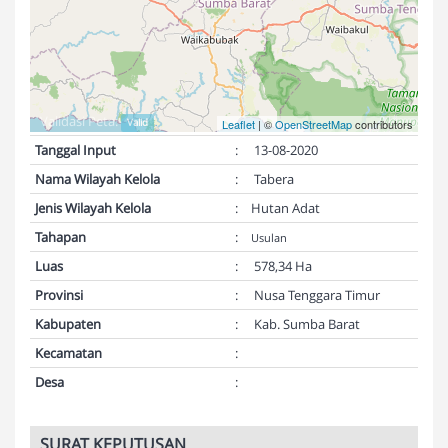
Validasi Peta:
Valid
Leaflet
| ©
OpenStreetMap
contributors
Tanggal Input
:
13-08-2020
Nama Wilayah Kelola
:
Tabera
Jenis Wilayah Kelola
:
Hutan Adat
Tahapan
:
Usulan
Luas
:
578,34 Ha
Provinsi
:
Nusa Tenggara Timur
Kabupaten
:
Kab. Sumba Barat
Kecamatan
:
Desa
:
SURAT KEPUTUSAN