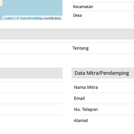
Kecamatan
:
Desa
:
Leaflet
| ©
OpenStreetMap
contributors
Tentang
Data Mitra/Pendamping
Nama Mitra
Email
No. Telepon
Alamat