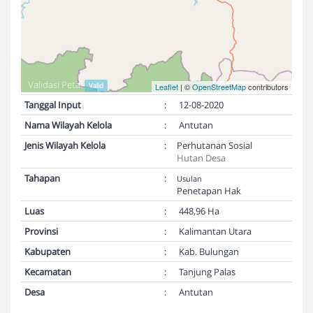
Validasi Peta:
Valid
Leaflet
| ©
OpenStreetMap
contributors
Tanggal Input
:
12-08-2020
Nama Wilayah Kelola
:
Antutan
Jenis Wilayah Kelola
:
Perhutanan Sosial
Hutan Desa
Tahapan
:
Usulan
Penetapan Hak
Luas
:
448,96 Ha
Provinsi
:
Kalimantan Utara
Kabupaten
:
Kab. Bulungan
Kecamatan
:
Tanjung Palas
Desa
:
Antutan