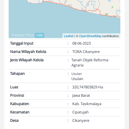
Validasi Peta:
Valid
Leaflet
| ©
OpenStreetMap
contributors
Tanggal Input
:
08-06-2023
Nama Wilayah Kelola
:
TORA Cikanyere
Jenis Wilayah Kelola
:
Tanah Objek Reforma
Agraria
Tahapan
:
Usulan
Usulan
Luas
:
320,747803829 Ha
Provinsi
:
Jawa Barat
Kabupaten
:
Kab. Tasikmalaya
Kecamatan
:
Cipatujah
Desa
:
Cikanyere