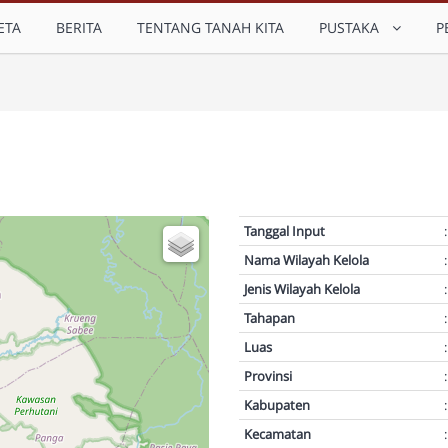
ETA
BERITA
TENTANG TANAH KITA
PUSTAKA
P
Tanggal Input
:
Nama Wilayah Kelola
:
Jenis Wilayah Kelola
:
Tahapan
:
Luas
:
Provinsi
:
Kabupaten
:
Kecamatan
: