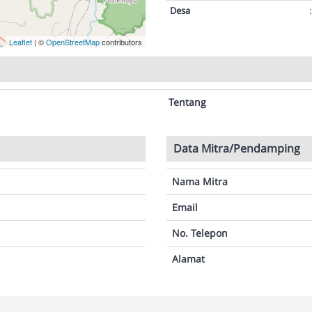
Desa
:
Leaflet
| ©
OpenStreetMap
contributors
Tentang
Data Mitra/Pendamping
Nama Mitra
Email
No. Telepon
Alamat