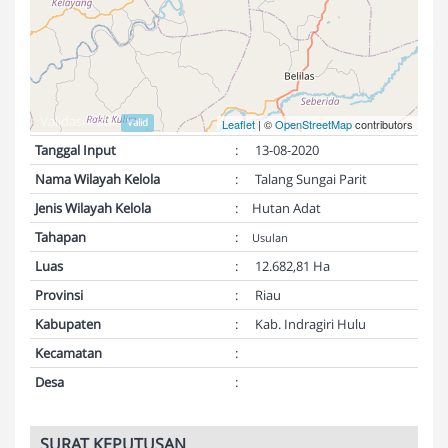
Validasi Peta:
Valid
Leaflet
| ©
OpenStreetMap
contributors
Tanggal Input
:
13-08-2020
Nama Wilayah Kelola
:
Talang Sungai Parit
Jenis Wilayah Kelola
:
Hutan Adat
Tahapan
:
Usulan
Luas
:
12.682,81 Ha
Provinsi
:
Riau
Kabupaten
:
Kab. Indragiri Hulu
Kecamatan
:
Desa
:
SURAT KEPUTUSAN