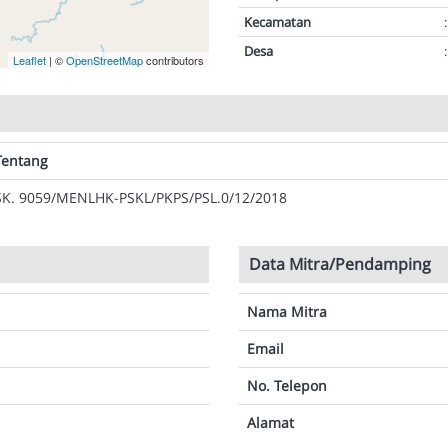
Kecamatan
:
Desa
:
Leaflet
| ©
OpenStreetMap
contributors
Tentang
SK. 9059/MENLHK-PSKL/PKPS/PSL.0/12/2018
Data Mitra/Pendamping
Nama Mitra
Email
No. Telepon
Alamat