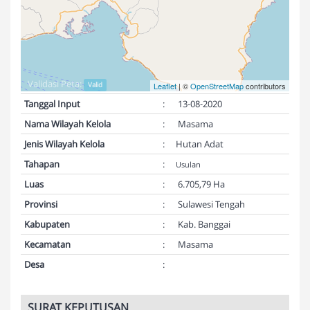
Validasi Peta:
Valid
Leaflet
| ©
OpenStreetMap
contributors
Tanggal Input
:
13-08-2020
Nama Wilayah Kelola
:
Masama
Jenis Wilayah Kelola
:
Hutan Adat
Tahapan
:
Usulan
Luas
:
6.705,79 Ha
Provinsi
:
Sulawesi Tengah
Kabupaten
:
Kab. Banggai
Kecamatan
:
Masama
Desa
:
SURAT KEPUTUSAN