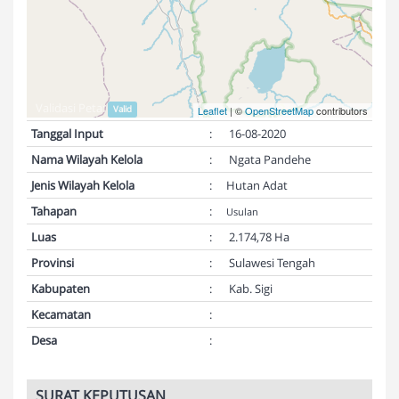
Validasi Peta:
Valid
Leaflet
| ©
OpenStreetMap
contributors
Tanggal Input
:
16-08-2020
Nama Wilayah Kelola
:
Ngata Pandehe
Jenis Wilayah Kelola
:
Hutan Adat
Tahapan
:
Usulan
Luas
:
2.174,78 Ha
Provinsi
:
Sulawesi Tengah
Kabupaten
:
Kab. Sigi
Kecamatan
:
Desa
:
SURAT KEPUTUSAN