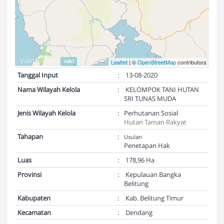
Validasi Peta:
Valid
Leaflet
| ©
OpenStreetMap
contributors
Tanggal Input
:
13-08-2020
Nama Wilayah Kelola
:
KELOMPOK TANI HUTAN
SRI TUNAS MUDA
Jenis Wilayah Kelola
:
Perhutanan Sosial
Hutan Taman Rakyat
Tahapan
:
Usulan
Penetapan Hak
Luas
:
178,96 Ha
Provinsi
:
Kepulauan Bangka
Belitung
Kabupaten
:
Kab. Belitung Timur
Kecamatan
:
Dendang