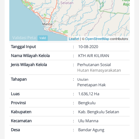
Validasi Peta:
Valid
Leaflet
| ©
OpenStreetMap
contributors
Tanggal Input
:
10-08-2020
Nama Wilayah Kelola
:
KTH AIR KILIRAN
Jenis Wilayah Kelola
:
Perhutanan Sosial
Hutan Kemasyarakatan
Tahapan
:
Usulan
Penetapan Hak
Luas
:
1.636,12 Ha
Provinsi
:
Bengkulu
Kabupaten
:
Kab. Bengkulu Selatan
Kecamatan
:
Ulu Manna
Desa
:
Bandar Agung