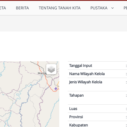
ETA
BERITA
TENTANG TANAH KITA
PUSTAKA
P
Tanggal Input
:
Nama Wilayah Kelola
:
Jenis Wilayah Kelola
:
Tahapan
:
Luas
:
Provinsi
:
Kabupaten
: