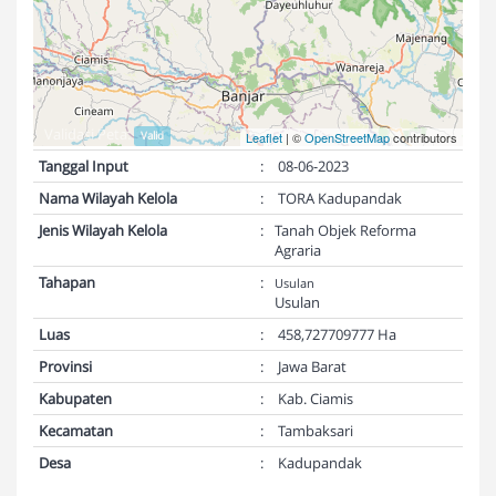
Validasi Peta:
Valid
Leaflet
| ©
OpenStreetMap
contributors
Tanggal Input
:
08-06-2023
Nama Wilayah Kelola
:
TORA Kadupandak
Jenis Wilayah Kelola
:
Tanah Objek Reforma
Agraria
Tahapan
:
Usulan
Usulan
Luas
:
458,727709777 Ha
Provinsi
:
Jawa Barat
Kabupaten
:
Kab. Ciamis
Kecamatan
:
Tambaksari
Desa
:
Kadupandak