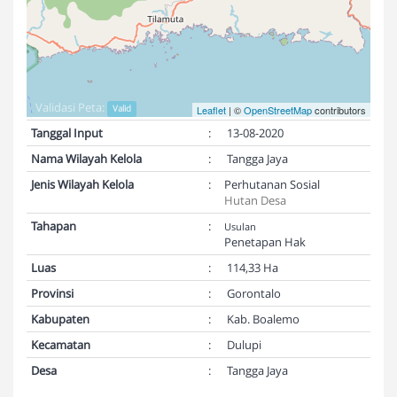
Validasi Peta:
Valid
Leaflet
| ©
OpenStreetMap
contributors
Tanggal Input
:
13-08-2020
Nama Wilayah Kelola
:
Tangga Jaya
Jenis Wilayah Kelola
:
Perhutanan Sosial
Hutan Desa
Tahapan
:
Usulan
Penetapan Hak
Luas
:
114,33 Ha
Provinsi
:
Gorontalo
Kabupaten
:
Kab. Boalemo
Kecamatan
:
Dulupi
Desa
:
Tangga Jaya