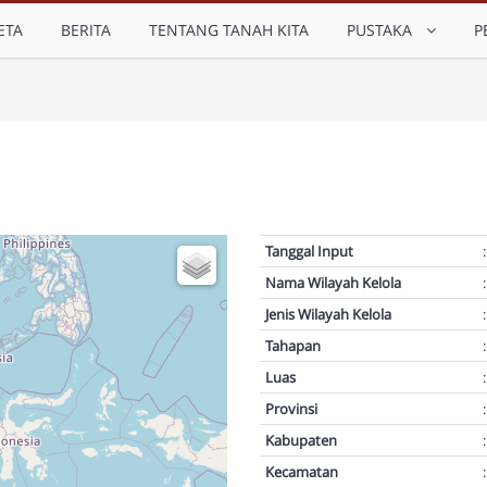
ETA
BERITA
TENTANG TANAH KITA
PUSTAKA
P
Tanggal Input
:
Nama Wilayah Kelola
:
Jenis Wilayah Kelola
:
Tahapan
:
Luas
:
Provinsi
:
Kabupaten
:
Kecamatan
: