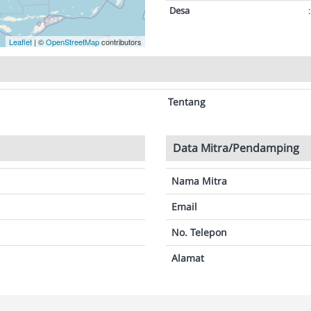
Desa
:
Leaflet
| ©
OpenStreetMap
contributors
Tentang
Data Mitra/Pendamping
Nama Mitra
Email
No. Telepon
Alamat