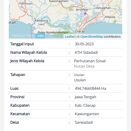
Validasi Peta:
Valid
Leaflet
| ©
OpenStreetMap
contributors
Tanggal Input
:
30-05-2023
Nama Wilayah Kelola
:
KTH Sidadadi
Jenis Wilayah Kelola
:
Perhutanan Sosial
Hutan Desa
Tahapan
:
Usulan
Usulan
Luas
:
494,746608444 Ha
Provinsi
:
Jawa Tengah
Kabupaten
:
Kab. Cilacap
Kecamatan
:
Kawunganten
Desa
:
Sarwadadi