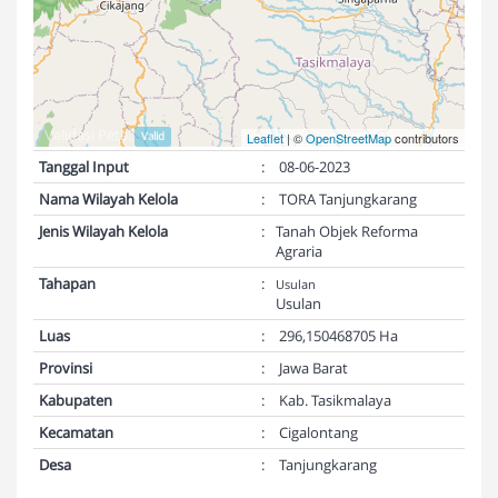
Validasi Peta:
Valid
Leaflet
| ©
OpenStreetMap
contributors
Tanggal Input
:
08-06-2023
Nama Wilayah Kelola
:
TORA Tanjungkarang
Jenis Wilayah Kelola
:
Tanah Objek Reforma
Agraria
Tahapan
:
Usulan
Usulan
Luas
:
296,150468705 Ha
Provinsi
:
Jawa Barat
Kabupaten
:
Kab. Tasikmalaya
Kecamatan
:
Cigalontang
Desa
:
Tanjungkarang