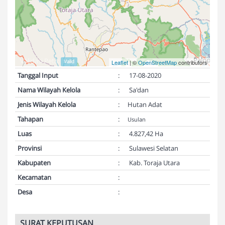
Validasi Peta:
Valid
Leaflet
| ©
OpenStreetMap
contributors
Tanggal Input
:
17-08-2020
Nama Wilayah Kelola
:
Sa'dan
Jenis Wilayah Kelola
:
Hutan Adat
Tahapan
:
Usulan
Luas
:
4.827,42 Ha
Provinsi
:
Sulawesi Selatan
Kabupaten
:
Kab. Toraja Utara
Kecamatan
:
Desa
:
SURAT KEPUTUSAN